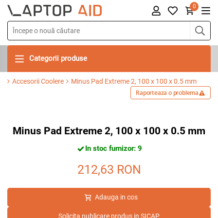
0
Categorii produse
Accesorii Coolere
Minus Pad Extreme 2, 100 x 100 x 0.5 mm
Raporteaza o problema
Minus Pad Extreme 2, 100 x 100 x 0.5 mm
In stoc furnizor: 9
212,63
RON
Adauga in cos
Solicita publicare produs in SICAP