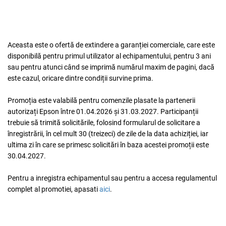
Aceasta este o ofertă de extindere a garanției comerciale, care este
disponibilă pentru primul utilizator al echipamentului, pentru 3 ani
sau pentru atunci când se imprimă numărul maxim de pagini, dacă
este cazul, oricare dintre condiții survine prima.
Promoția este valabilă pentru comenzile plasate la partenerii
autorizați Epson între
01.04.2026
și
31.03.2027
. Participanții
trebuie să trimită solicitările, folosind formularul de solicitare a
înregistrării, în cel mult 30 (treizeci) de zile de la data achiziției, iar
ultima zi în care se primesc solicitări în baza acestei promoții este
30.04.2027
.
Pentru a inregistra echipamentul sau pentru a accesa regulamentul
complet al promotiei, apasati
aici
.