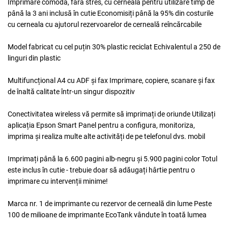
Imprimare comodă, fără stres, cu cerneala pentru utilizare timp de
până la 3 ani inclusă în cutie
Economisiți până la 95% din costurile
cu cerneala cu ajutorul rezervoarelor de cerneală reîncărcabile
Model fabricat cu cel puțin 30% plastic reciclat
Echivalentul a 250 de
linguri din plastic
Multifuncțional A4 cu ADF și fax
Imprimare, copiere, scanare și fax
de înaltă calitate într-un singur dispozitiv
Conectivitatea wireless vă permite să imprimați de oriunde
Utilizați
aplicația Epson Smart Panel pentru a configura, monitoriza,
imprima și realiza multe alte activități de pe telefonul dvs. mobil
Imprimați până la 6.600 pagini alb-negru și 5.900 pagini color
Totul
este inclus în cutie - trebuie doar să adăugați hârtie pentru o
imprimare cu intervenții minime!
Marca nr. 1 de imprimante cu rezervor de cerneală din lume
Peste
100 de milioane de imprimante EcoTank vândute în toată lumea