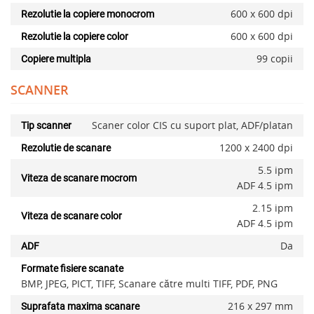
600 x 600 dpi
Rezolutie la copiere monocrom
600 x 600 dpi
Rezolutie la copiere color
99 copii
Copiere multipla
SCANNER
Scaner color CIS cu suport plat, ADF/platan
Tip scanner
1200 x 2400 dpi
Rezolutie de scanare
5.5 ipm
Viteza de scanare mocrom
ADF 4.5 ipm
2.15 ipm
Viteza de scanare color
ADF 4.5 ipm
Da
ADF
Formate fisiere scanate
BMP, JPEG, PICT, TIFF, Scanare către multi TIFF, PDF, PNG
216 x 297 mm
Suprafata maxima scanare