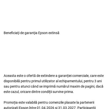
Beneficiaţi de
garanţia Epson extinsă
Aceasta este o ofertă de extindere a garanției comerciale, care este
disponibilă pentru primul utilizator al echipamentului, pentru 3 ani
sau pentru atunci când se imprimă numărul maxim de pagini, dacă
este cazul, oricare dintre condiții survine prima.
Promoția este valabilă pentru comenzile plasate la partenerii
autorizați Epson între
01.04.2026
și
31.03.2027
. Participanții