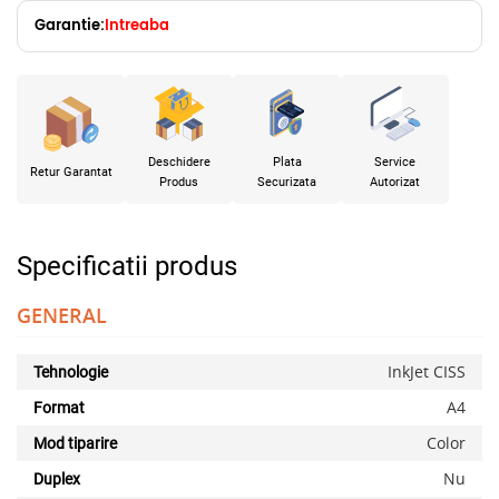
Garantie:
Intreaba
Deschidere
Plata
Service
Retur Garantat
Produs
Securizata
Autorizat
Specificatii produs
GENERAL
InkJet CISS
Tehnologie
A4
Format
Color
Mod tiparire
Nu
Duplex