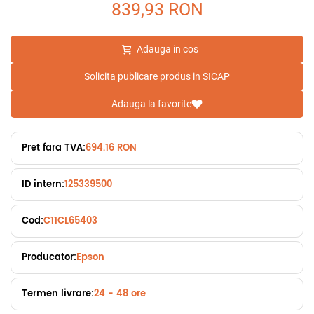
839,93
RON
Adauga in cos
Solicita publicare produs in SICAP
Adauga la favorite
Pret fara TVA:
694.16 RON
ID intern:
125339500
Cod:
C11CL65403
Producator:
Epson
Termen livrare:
24 - 48 ore