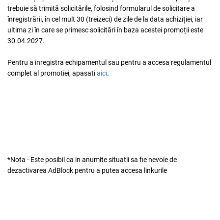
trebuie să trimită solicitările, folosind formularul de solicitare a
Adauga la favorite
înregistrării, în cel mult 30 (treizeci) de zile de la data achiziției, iar
ultima zi în care se primesc solicitări în baza acestei promoții este
30.04.2027
.
Pentru a inregistra echipamentul sau pentru a accesa regulamentul
complet al promotiei, apasati
aici
.
*Nota - Este posibil ca in anumite situatii sa fie nevoie de
dezactivarea AdBlock pentru a putea accesa linkurile