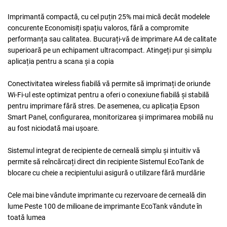
Imprimantă compactă, cu cel puțin 25% mai mică decât modelele
concurente
Economisiți spațiu valoros, fără a compromite
performanța sau calitatea. Bucurați-vă de imprimare A4 de calitate
superioară pe un echipament ultracompact. Atingeți pur și simplu
aplicația pentru a scana și a copia
Conectivitatea wireless fiabilă vă permite să imprimați de oriunde
Wi-Fi-ul este optimizat pentru a oferi o conexiune fiabilă și stabilă
pentru imprimare fără stres. De asemenea, cu aplicația Epson
Smart Panel, configurarea, monitorizarea și imprimarea mobilă nu
au fost niciodată mai ușoare.
x
Sistemul integrat de recipiente de cerneală simplu și intuitiv vă
permite să reîncărcați direct din recipiente
Sistemul EcoTank de
blocare cu cheie a recipientului asigură o utilizare fără murdărie
Cele mai bine vândute imprimante cu rezervoare de cerneală din
lume
Peste 100 de milioane de imprimante EcoTank vândute în
toată lumea