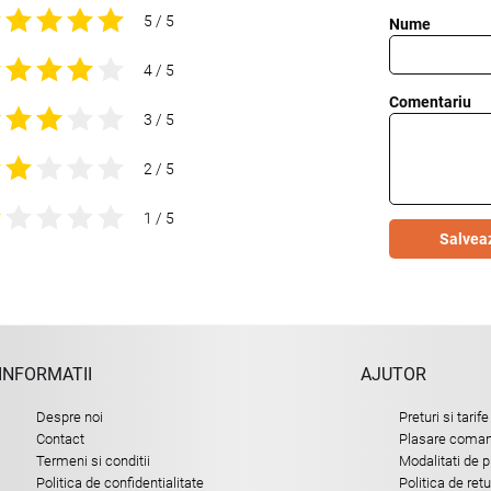
5 / 5
Nume
4 / 5
Comentariu
3 / 5
2 / 5
1 / 5
Salvea
INFORMATII
AJUTOR
Despre noi
Preturi si tarife
Contact
Plasare comand
Termeni si conditii
Modalitati de p
Politica de confidentialitate
Politica de ret