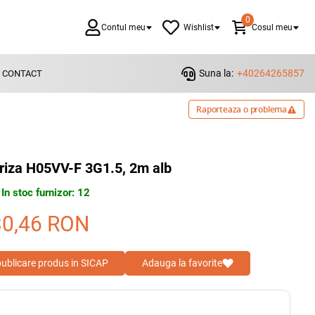
0
Contul meu
Wishlist
Cosul meu
Suna la:
+40264265857
CONTACT
Raporteaza o problema
riza H05VV-F 3G1.5, 2m alb
In stoc furnizor: 12
30,46
RON
 publicare produs in SICAP
Adauga la favorite