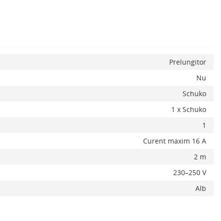
x
Prelungitor
Nu
Adauga la favorite
ADAUGA IN COS
Schuko
1 x Schuko
1
Curent maxim 16 A
2 m
230–250 V
Alb