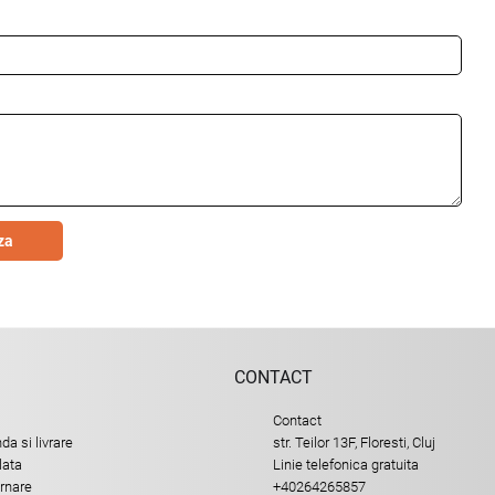
za
CONTACT
Contact
a si livrare
str. Teilor 13F, Floresti, Cluj
lata
Linie telefonica gratuita
urnare
+40264265857