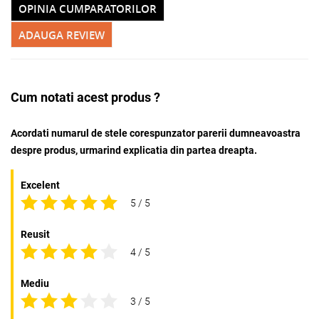
OPINIA CUMPARATORILOR
ADAUGA REVIEW
Adauga la favorite
Cum notati acest produs ?
Acordati numarul de stele corespunzator parerii dumneavoastra
despre produs, urmarind explicatia din partea dreapta.
Excelent
5 / 5
Reusit
4 / 5
Mediu
3 / 5