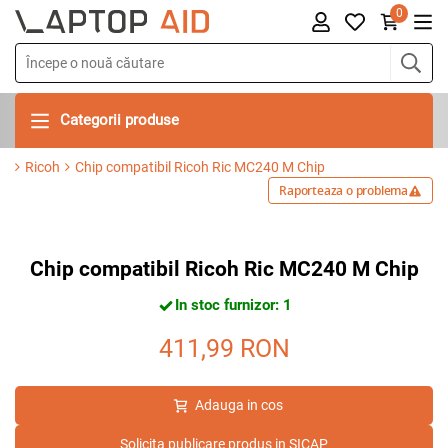
0
Categorii produse
Ricoh
Chip compatibil Ricoh Ric MC240 M Chip
Raporteaza o problema
Chip compatibil Ricoh Ric MC240 M Chip
In stoc furnizor: 1
411,99
RON
Adauga in cos
Solicita publicare produs in SICAP