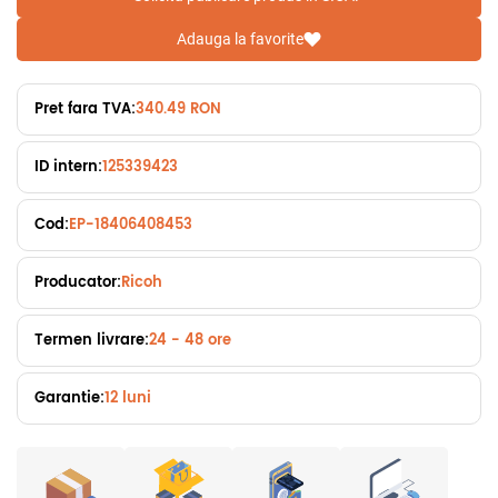
Adauga la favorite
Pret fara TVA:
340.49 RON
ID intern:
125339423
Cod:
EP-18406408453
Producator:
Ricoh
Termen livrare:
24 - 48 ore
Garantie:
12 luni