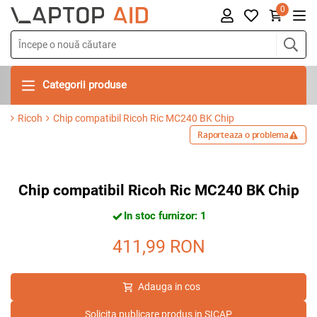
0
Categorii produse
Ricoh
Chip compatibil Ricoh Ric MC240 BK Chip
Raporteaza o problema
Chip compatibil Ricoh Ric MC240 BK Chip
In stoc furnizor: 1
411,99
RON
Adauga in cos
Solicita publicare produs in SICAP