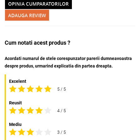
OPINIA CUMPARATORILOR
ADAUGA REVIEW
Adauga la favorite
Cum notati acest produs ?
Acordati numarul de stele corespunzator parerii dumneavoastra
despre produs, urmarind explicatia din partea dreapta.
Excelent
5 / 5
Reusit
4 / 5
Mediu
3 / 5