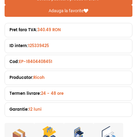
Adauga la favorite
Pret fara TVA:
340.49 RON
ID intern:
125339425
Cod:
EP-18404408451
Producator:
Ricoh
Termen livrare:
24 - 48 ore
Garantie:
12 luni