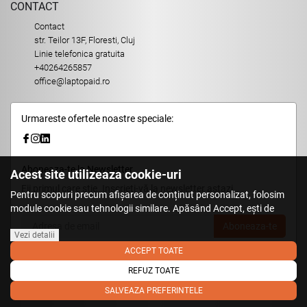
CONTACT
Contact
str. Teilor 13F, Floresti, Cluj
Linie telefonica gratuita
+40264265857
office@laptopaid.ro
Urmareste ofertele noastre speciale:
Aboneaza-te la Newsletter
Acest site utilizeaza cookie-uri
Fii primul care stie. Inscrieti-vă la newsletter astazi.
Pentru scopuri precum afișarea de conținut personalizat, folosim
module cookie sau tehnologii similare. Apăsând Accept, ești de
acord să permiți colectarea de informații prin cookie-uri sau
Aboneaza-te
tehnologii similare. Află in sectiunea Politica de Cookies mai multe
Vezi detalii
despre cookie-uri, inclusiv despre posibilitatea retragerii acordului.
ACCEPT TOATE
REFUZ TOATE
© 2026,
LaptopAid.ro
.
SALVEAZA PREFERINTELE