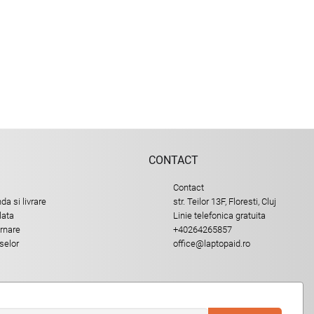
CONTACT
Contact
a si livrare
str. Teilor 13F, Floresti, Cluj
lata
Linie telefonica gratuita
urnare
+40264265857
selor
office@laptopaid.ro