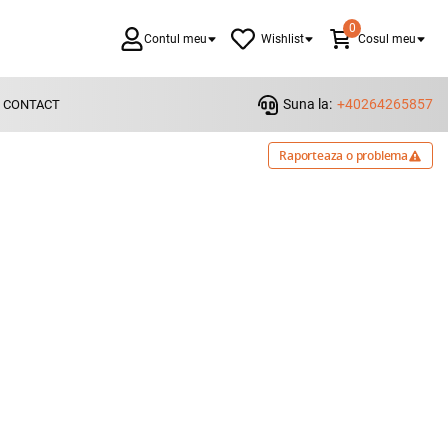
0
Contul meu
Wishlist
Cosul meu
Suna la:
+40264265857
CONTACT
Raporteaza o problema