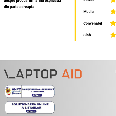
despre produs, urmarind explicatia
din partea dreapta.
Mediu
Convenabil
Slab