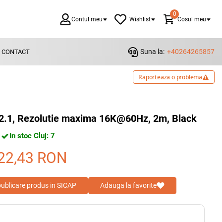
0
Contul meu
Wishlist
Cosul meu
Suna la:
+40264265857
CONTACT
Raporteaza o problema
 2.1, Rezolutie maxima 16K@60Hz, 2m, Black
In stoc Cluj: 7
22,43
RON
 publicare produs in SICAP
Adauga la favorite