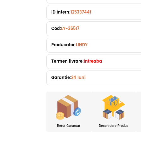
ID intern:
125337441
Cod:
LY-36517
Producator:
LINDY
Termen livrare:
Intreaba
Garantie:
24 luni
Retur Garantat
Deschidere Produs