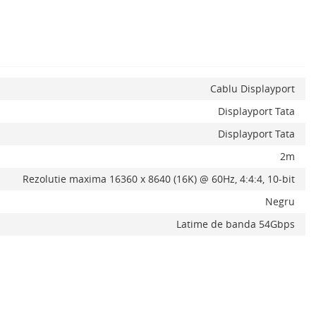
Cablu Displayport
Displayport Tata
Displayport Tata
2m
Rezolutie maxima 16360 x 8640 (16K) @ 60Hz, 4:4:4, 10-bit
Negru
Latime de banda 54Gbps
Adauga la favorite
Alerta stoc