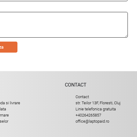
za
CONTACT
Contact
a si livrare
str. Teilor 13F, Floresti, Cluj
lata
Linie telefonica gratuita
urnare
+40264265857
selor
office@laptopaid.ro