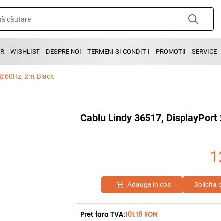
OR
WISHLIST
DESPRE NOI
TERMENI SI CONDITII
PROMOTII
SERVICE
K@60Hz, 2m, Black
Cablu Lindy 36517, DisplayPort
1
Adauga in cos
Solicita
Pret fara TVA:
101.18 RON