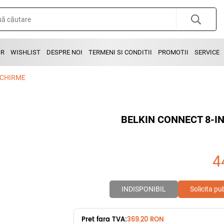
OR
WISHLIST
DESPRE NOI
TERMENI SI CONDITII
PROMOTII
SERVICE
SCHIRME
BELKIN CONNECT 8-I
4
INDISPONIBIL
Solicita pu
Pret fara TVA:
369.20 RON