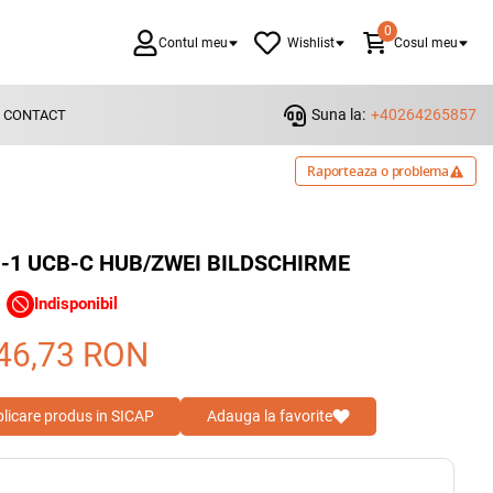
0
Contul meu
Wishlist
Cosul meu
Suna la:
+40264265857
CONTACT
Raporteaza o problema
N-1 UCB-C HUB/ZWEI BILDSCHIRME
Indisponibil
46,73
RON
blicare produs in SICAP
Adauga la favorite