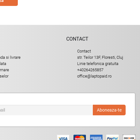
za
CONTACT
Contact
a si livrare
str. Teilor 13F, Floresti, Cluj
lata
Linie telefonica gratuita
urnare
+40264265857
selor
office@laptopaid.ro
Aboneaza-te