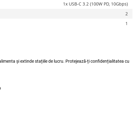
1x USB-C 3.2 (100W PD, 10Gbps)
Adauga la favorite
Alerta stoc
2
1
imenta și extinde stațiile de lucru. Protejează-ți confidențialitatea cu
b