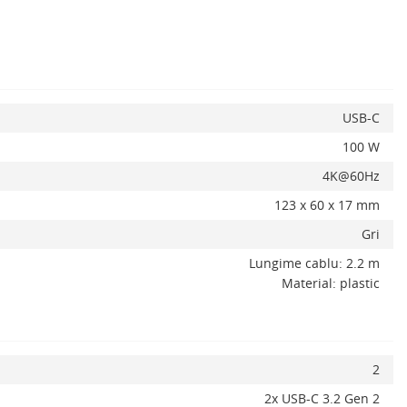
x
USB-C
100 W
4K@60Hz
123 x 60 x 17 mm
Gri
Lungime cablu: 2.2 m
Material: plastic
2
2x USB-C 3.2 Gen 2