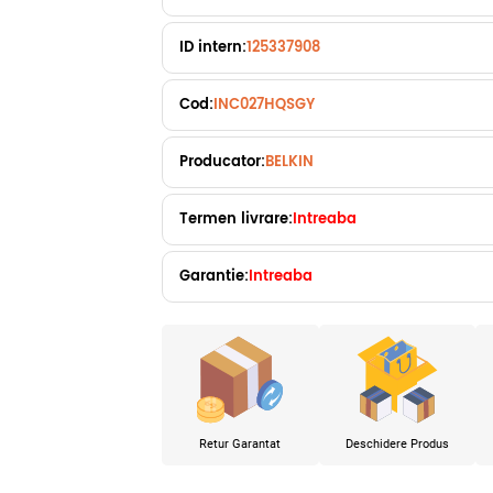
ID intern:
125337908
Cod:
INC027HQSGY
Producator:
BELKIN
Termen livrare:
Intreaba
Garantie:
Intreaba
Retur Garantat
Deschidere Produs