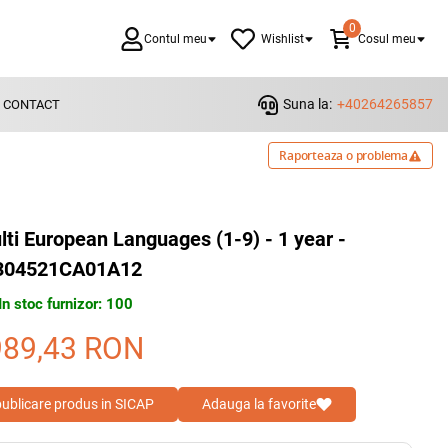
0
Contul meu
Wishlist
Cosul meu
Suna la:
+40264265857
CONTACT
Raporteaza o problema
lti European Languages (1-9) - 1 year -
304521CA01A12
In stoc furnizor: 100
989,43
RON
 publicare produs in SICAP
Adauga la favorite