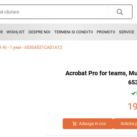
OR
WISHLIST
DESPRE NOI
TERMENI SI CONDITII
PROMOTII
SERVICE
1-9) - 1 year - 65304521CA01A12
Acrobat Pro for teams, Mu
65
1
Adauga in cos
Solicita