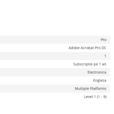
x
Pro
Adobe Acrobat Pro DC
1
Subscriptie pe 1 an
Electronica
Adauga la favorite
ADAUGA IN COS
Engleza
Multiple Platforms
Level 1 (1 - 9)