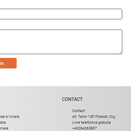
za
CONTACT
Contact
a si livrare
str. Teilor 13F, Floresti, Cluj
lata
Linie telefonica gratuita
urnare
+40264265857