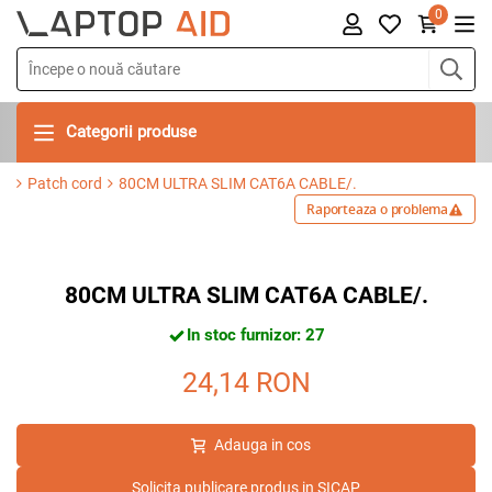
0
Categorii produse
Patch cord
80CM ULTRA SLIM CAT6A CABLE/.
Raporteaza o problema
80CM ULTRA SLIM CAT6A CABLE/.
In stoc furnizor: 27
24,14
RON
Adauga in cos
Solicita publicare produs in SICAP