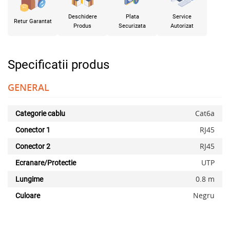
Deschidere
Plata
Service
Retur Garantat
Produs
Securizata
Autorizat
Specificatii produs
GENERAL
Cat6a
Categorie cablu
RJ45
Conector 1
RJ45
Conector 2
UTP
Ecranare/Protectie
0.8 m
Lungime
Negru
Culoare