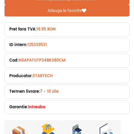
Adauga la favorite
Pret fara TVA:
19.95 RON
ID intern:
125339531
Cod:
N6APATUTP34BKS80CM
Producator:
STARTECH
Termen livrare:
7 - 10 zile
Garantie:
Intreaba