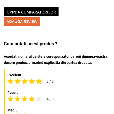
OPINIA CUMPARATORILOR
ADAUGA REVIEW
Cum notati acest produs ?
Acordati numarul de stele corespunzator parerii dumneavoastra
Adauga la favorite
Alerta stoc
despre produs, urmarind explicatia din partea dreapta.
Excelent
5 / 5
Reusit
4 / 5
Mediu