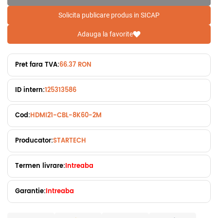
Solicita publicare produs in SICAP
Adauga la favorite
Pret fara TVA:
66.37 RON
ID intern:
125313586
Cod:
HDMI21-CBL-8K60-2M
Producator:
STARTECH
Termen livrare:
Intreaba
Garantie:
Intreaba