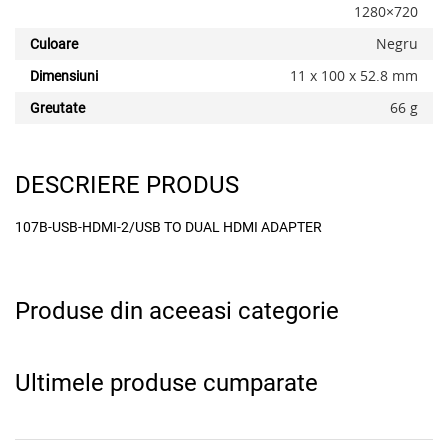
1280×720
Negru
Culoare
11 x 100 x 52.8 mm
Dimensiuni
x
66 g
Greutate
DESCRIERE PRODUS
107B-USB-HDMI-2/USB TO DUAL HDMI ADAPTER
Produse din aceeasi categorie
Ultimele produse cumparate
Adauga la favorite
Alerta stoc