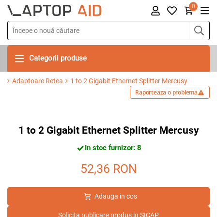
0
Categorii produse
Adaptoare Retea
1 to 2 Gigabit Ethernet Splitter Mercusy
Raporteaza o problema
1 to 2 Gigabit Ethernet Splitter Mercusy
In stoc furnizor: 8
52,36
RON
Adauga in cos
Solicita publicare produs in SICAP