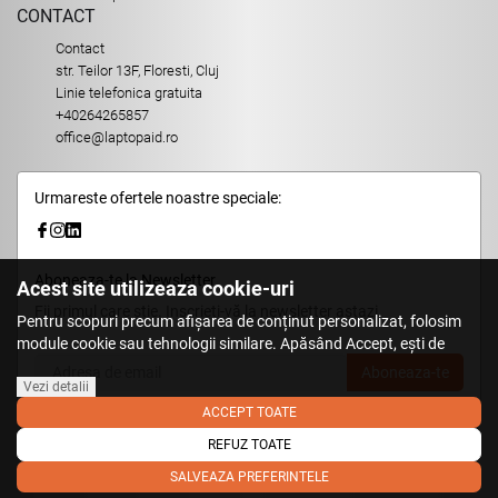
CONTACT
Contact
str. Teilor 13F, Floresti, Cluj
Linie telefonica gratuita
+40264265857
office@laptopaid.ro
Urmareste ofertele noastre speciale:
Aboneaza-te la Newsletter
Acest site utilizeaza cookie-uri
Fii primul care stie. Inscrieti-vă la newsletter astazi.
Pentru scopuri precum afișarea de conținut personalizat, folosim
module cookie sau tehnologii similare. Apăsând Accept, ești de
acord să permiți colectarea de informații prin cookie-uri sau
Aboneaza-te
tehnologii similare. Află in sectiunea Politica de Cookies mai multe
Vezi detalii
despre cookie-uri, inclusiv despre posibilitatea retragerii acordului.
ACCEPT TOATE
REFUZ TOATE
© 2026,
LaptopAid.ro
.
SALVEAZA PREFERINTELE